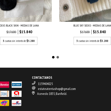
OCKS BLACK SKIN - MEDIAS DE LANA
BLUE SKY SOCKS - MEDIAS DE LAN
$15.840
$15.840
$17.600
$17.600
3
cuotas sin interés de
$5.280
3
cuotas sin interés de
$5.280
CONTACTANOS
1159404025
estateatentashop@gmail.com
Acevedo 1835, Banfield.