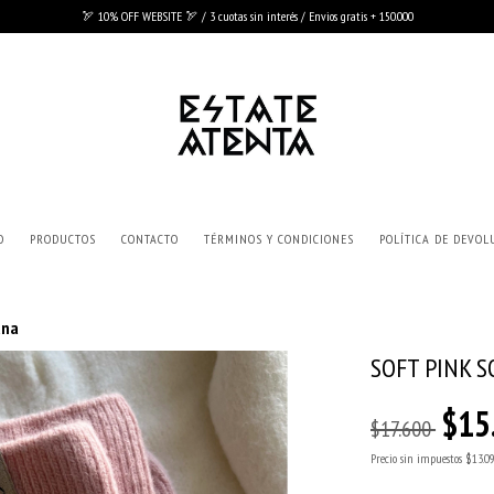
🏹 10% OFF WEBSITE 🏹 / 3 cuotas sin interés / Envios gratis + 150.000
O
PRODUCTOS
CONTACTO
TÉRMINOS Y CONDICIONES
POLÍTICA DE DEVOL
ana
SOFT PINK S
$15
$17.600
Precio sin impuestos
$13.0