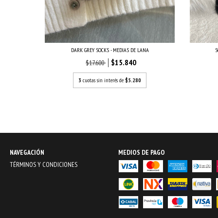
S
DARK GREY SOCKS - MEDIAS DE LANA
LANA
$15.840
$17.600
3
cuotas sin interés de
$5.280
NAVEGACIÓN
MEDIOS DE PAGO
TÉRMINOS Y CONDICIONES