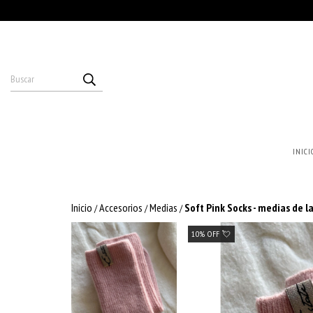
INICI
Inicio
Accesorios
Medias
Soft Pink Socks - medias de l
/
/
/
10% OFF 💘