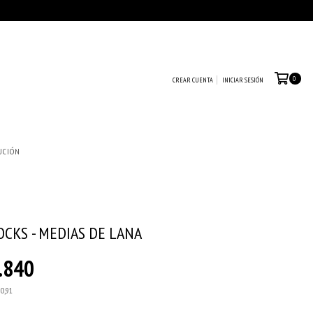
0
CREAR CUENTA
INICIAR SESIÓN
UCIÓN
OCKS - MEDIAS DE LANA
.840
90,91