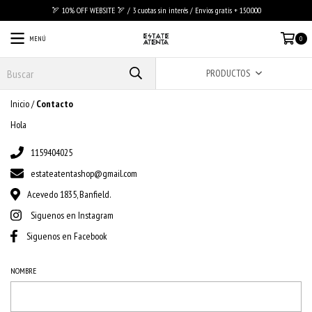
🏹 10% OFF WEBSITE 🏹 / 3 cuotas sin interés / Envios gratis + 150.000
MENÚ
0
PRODUCTOS
Inicio
/
Contacto
Hola
1159404025
estateatentashop@gmail.com
Acevedo 1835, Banfield.
Siguenos en Instagram
Siguenos en Facebook
NOMBRE