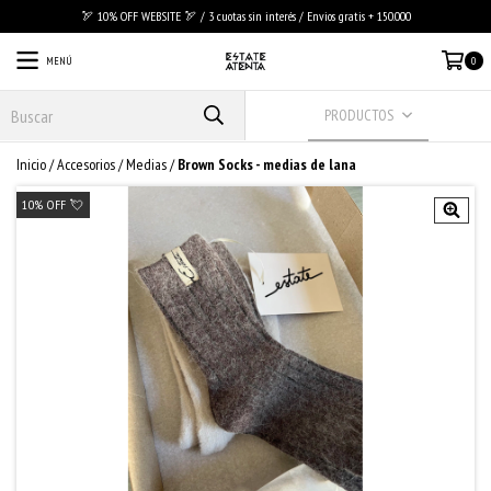
🏹 10% OFF WEBSITE 🏹 / 3 cuotas sin interés / Envios gratis + 150.000
MENÚ
0
PRODUCTOS
Inicio
/
Accesorios
/
Medias
/
Brown Socks - medias de lana
10% OFF 💘