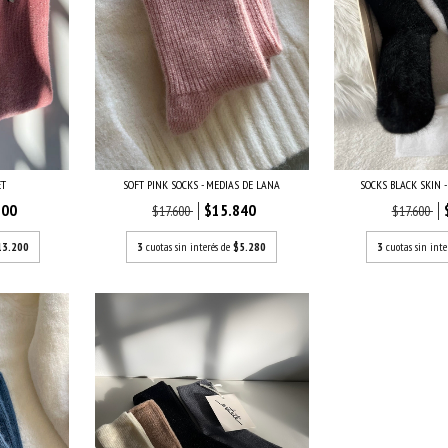
ET
SOFT PINK SOCKS - MEDIAS DE LANA
SOCKS BLACK SKIN 
600
$15.840
$17.600
$17.600
13.200
3
cuotas sin interés de
$5.280
3
cuotas sin inte