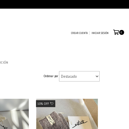
0
CREAR CUENTA
INICIAR SESIÓN
UCIÓN
Ordenar por
10% OFF 💘