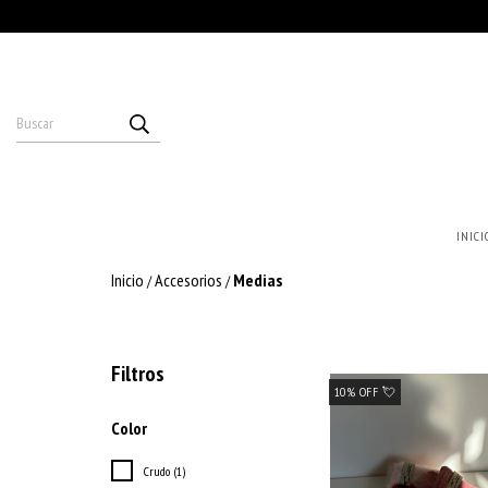
INICI
Inicio
Accesorios
Medias
/
/
Filtros
10% OFF 💘
Color
Crudo (1)