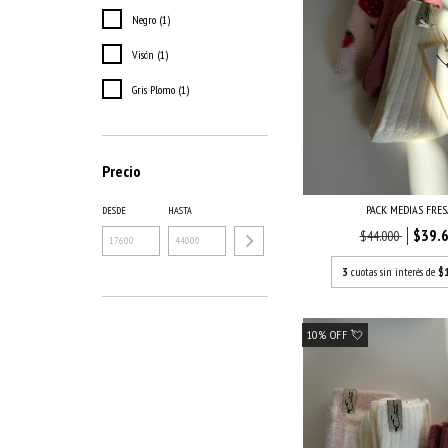
Negro (1)
Visón (1)
Gris Plomo (1)
Precio
PACK MEDIAS FRE
DESDE
HASTA
$39.
$44.000
3
cuotas sin interés de
$
10% OFF 💘