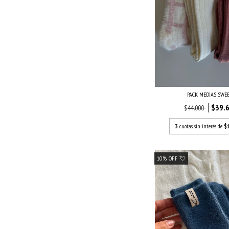
PACK MEDIAS SWE
$39.
$44.000
3
cuotas sin interés de
$
10% OFF 💘