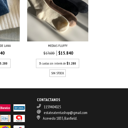
 DE LANA
MEDIAS FLUFFY
840
$15.840
$17.600
5.280
3
cuotas sin interés de
$5.280
SIN STOCK
CONTACTANOS
1159404025
estateatentashop@gmail.com
Acevedo 1835, Banfield.