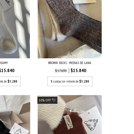
REAMY
BROWN SOCKS - MEDIAS DE LANA
$15.840
$15.840
$17.600
rés de
$5.280
3
cuotas sin interés de
$5.280
10% OFF 💘