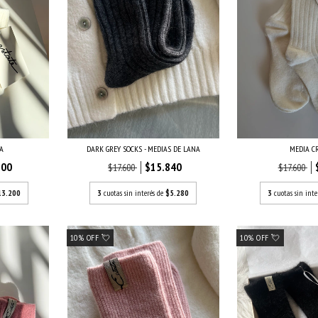
SA
DARK GREY SOCKS - MEDIAS DE LANA
MEDIA C
600
$15.840
$17.600
$17.600
13.200
3
cuotas sin interés de
$5.280
3
cuotas sin inte
10% OFF 💘
10% OFF 💘