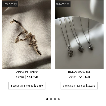
10% OFF 💘
10% OFF 💘
NECKLACE CORA LOVE
CADENA BABY RAPPER
$30.690
$34.650
$34.100
$38.500
3
cuotas sin interés de
$10.230
3
cuotas sin interés de
$11.550