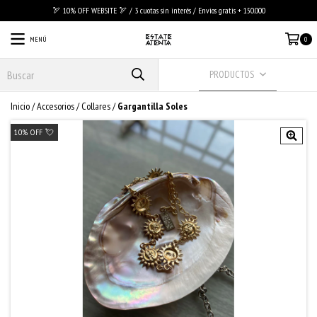
🏹 10% OFF WEBSITE 🏹 / 3 cuotas sin interés / Envios gratis + 150.000
MENÚ
0
PRODUCTOS
Inicio
/
Accesorios
/
Collares
/
Gargantilla Soles
10% OFF 💘