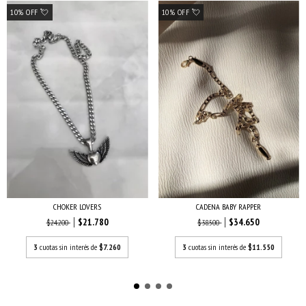
10% OFF 💘
10% OFF 💘
CHOKER LOVERS
CADENA BABY RAPPER
$21.780
$34.650
$24.200
$38.500
3
cuotas sin interés de
$7.260
3
cuotas sin interés de
$11.550