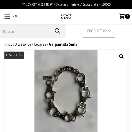
🏹 10% OFF WEBSITE 🏹 / 3 cuotas sin interés / Envios gratis + 150.000
MENÚ
0
PRODUCTOS
Inicio
/
Accesorios
/
Collares
/
Gargantilla Snitch
10% OFF 💘