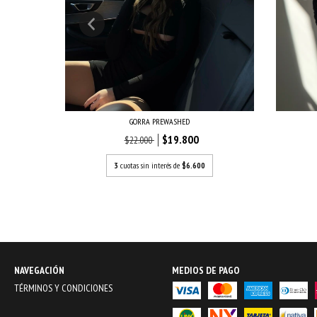
NICO)
GORRA PREWASHED
$19.800
$22.000
3
cuotas sin interés de
$6.600
NAVEGACIÓN
MEDIOS DE PAGO
TÉRMINOS Y CONDICIONES