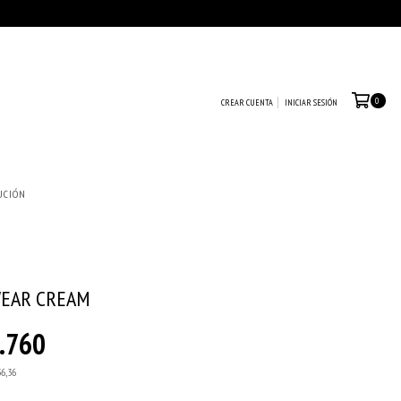
0
CREAR CUENTA
INICIAR SESIÓN
UCIÓN
WEAR CREAM
.760
36,36