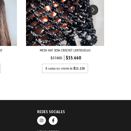
MESH H
ED
MESH HAT SEDA CROCHET LENTEJUELAS
$33.660
$37.400
3
cuotas sin interés de
$11.220
REDES SOCIALES