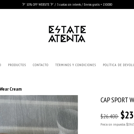
🏹 10% OFF WEBSITE 🏹 / 3 cuotas sin interés / Envios gratis + 150.000
O
PRODUCTOS
CONTACTO
TÉRMINOS Y CONDICIONES
POLÍTICA DE DEVOL
 Wear Cream
CAP SPORT 
$23
$26.400
Precio sin impuestos
$19.6