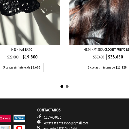
MESH HAT BASIC
MESH HAT SEDA CROCHET PUNTO R
$19.800
$33.660
$22.000
$37.400
3
cuotas sin interés de
$6.600
3
cuotas sin interés de
$11.220
CONTACTANOS
1159404025
estateatentashop@gmail.com
Acevedo 1835, Banfield.