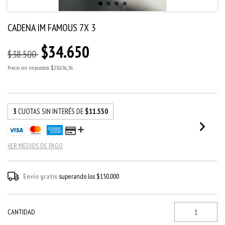
CADENA IM FAMOUS 7X 3
$34.650
$38.500
Precio sin impuestos
$28.636,36
3
CUOTAS SIN INTERÉS DE
$11.550
VER MEDIOS DE PAGO
Envío gratis
superando los
$150.000
CANTIDAD