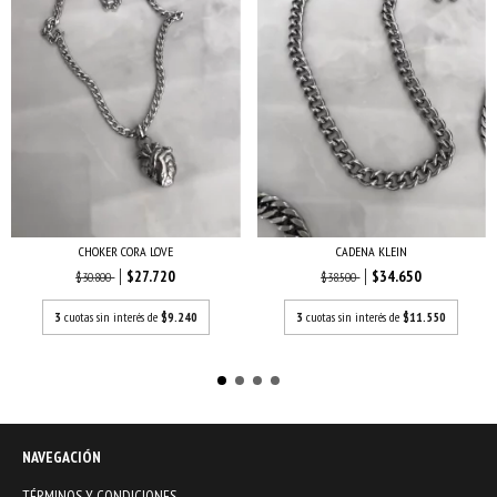
CADENA KLEIN
CHOKER CORA LOVE
$34.650
$27.720
$38.500
$30.800
3
cuotas sin interés de
$11.550
3
cuotas sin interés de
$9.240
NAVEGACIÓN
TÉRMINOS Y CONDICIONES