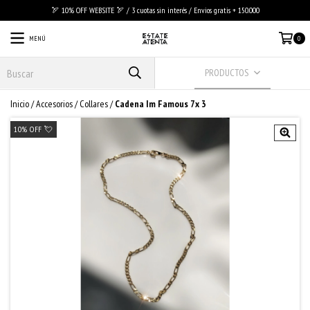
🏹 10% OFF WEBSITE 🏹 / 3 cuotas sin interés / Envios gratis + 150.000
MENÚ
0
PRODUCTOS
Inicio
/
Accesorios
/
Collares
/
Cadena Im Famous 7x 3
10% OFF 💘