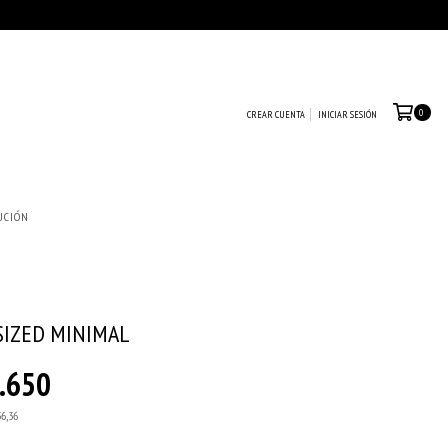
0
CREAR CUENTA
INICIAR SESIÓN
UCIÓN
SIZED MINIMAL
.650
36,36