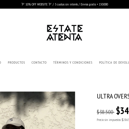
🏹 10% OFF WEBSITE 🏹 / 3 cuotas sin interés / Envios gratis + 150.000
O
PRODUCTOS
CONTACTO
TÉRMINOS Y CONDICIONES
POLÍTICA DE DEVOL
ULTRA OVER
$34
$38.500
Precio sin impuestos
$28.6