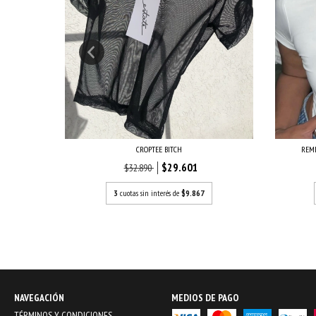
CROPTEE BITCH
REME
VID...
$29.601
$32.890
3
cuotas sin interés de
$9.867
NAVEGACIÓN
MEDIOS DE PAGO
TÉRMINOS Y CONDICIONES