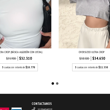
OVERSIZED ULTRA CROP
RA CROP (BÁSICA ALGODÓN CON LYCRA)
$34.650
$32.310
$38.500
$35.900
3
cuotas sin interés de
$11.550
3
cuotas sin interés de
$10.770
CONTACTANOS
1159404025