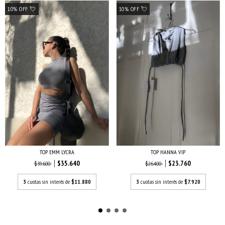
10% OFF 💘
10% OFF 💘
TOP EMM LYCRA
TOP HANNA VIP
$35.640
$23.760
$39.600
$26.400
3
cuotas sin interés de
$11.880
3
cuotas sin interés de
$7.920