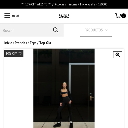
🏹 10% OFF WEBSITE 🏹 / 3 cuotas sin interés / Envios gratis + 150.000
MENÚ
0
PRODUCTOS
Inicio
/
Prendas
/
Tops
/
Top Gia
10% OFF 💘