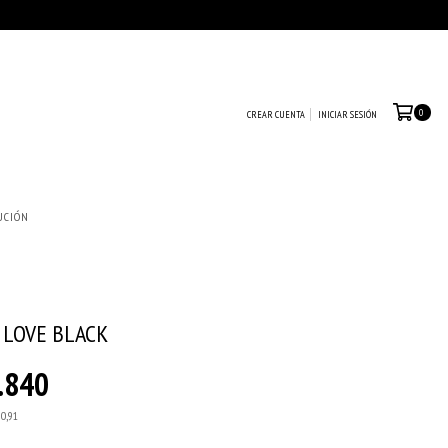
0
CREAR CUENTA
INICIAR SESIÓN
UCIÓN
 LOVE BLACK
.840
90,91