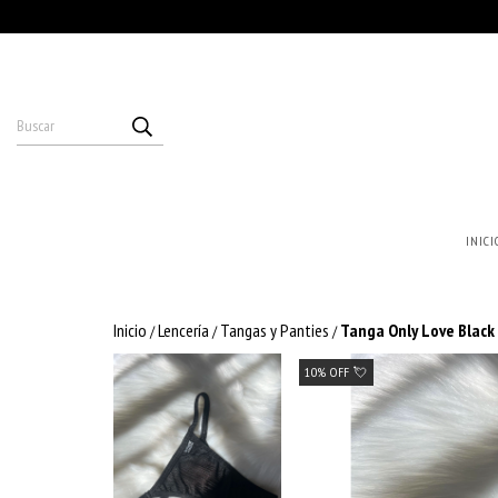
INICI
Inicio
Lencería
Tangas y Panties
Tanga Only Love Black
/
/
/
10% OFF 💘