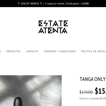
🏹 10% OFF WEBSITE 🏹 / 3 cuotas sin interés / Envios gratis + 150.000
O
PRODUCTOS
CONTACTO
TÉRMINOS Y CONDICIONES
POLÍTICA DE DEVOL
TANGA ONLY
$15
$17.600
Precio sin impuestos
$13.0