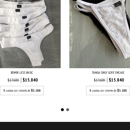
TANGA ONLY LOVE ENCAJE
BOMBI LESS BASIC
$15.840
$15.840
$17.600
$17.600
3
cuotas sin interés de
$5.280
3
cuotas sin interés de
$5.280