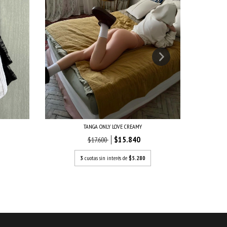
TANGA ONLY LOVE CREAMY
$15.840
$17.600
3
cuotas sin interés de
$5.280