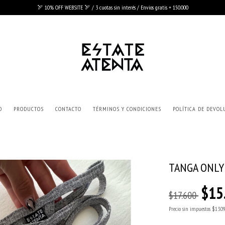
🏹 10% OFF WEBSITE 🏹 / 3 cuotas sin interés / Envios gratis + 150.000
O
PRODUCTOS
CONTACTO
TÉRMINOS Y CONDICIONES
POLÍTICA DE DEVOL
TANGA ONLY
$15
$17.600
Precio sin impuestos
$13.0