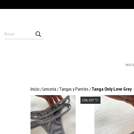
INICI
Inicio
Lencería
Tangas y Panties
Tanga Only Love Grey
/
/
/
10% OFF 💘