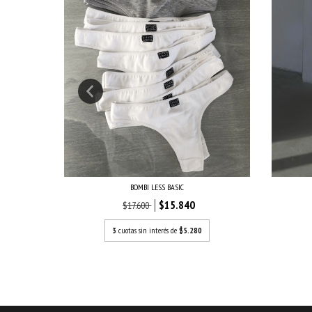
BOMBI LESS BASIC
$15.840
$17.600
3
cuotas sin interés de
$5.280