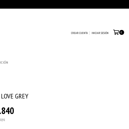
0
CREAR CUENTA
INICIAR SESIÓN
UCIÓN
 LOVE GREY
.840
90,91