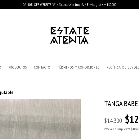
🏹 10% OFF WEBSITE 🏹 / 3 cuotas sin interés / Envios gratis + 150.000
O
PRODUCTOS
CONTACTO
TÉRMINOS Y CONDICIONES
POLÍTICA DE DEVOL
gulable
TANGA BABE
$12
$14.300
Precio sin impuestos
$10.6