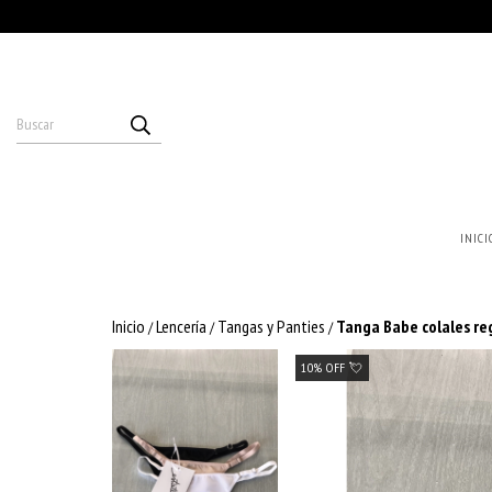
INICI
Inicio
Lencería
Tangas y Panties
Tanga Babe colales re
/
/
/
10% OFF 💘