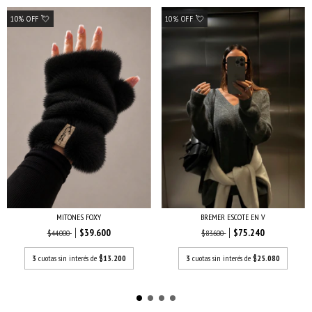
10% OFF 💘
10% OFF 💘
BREMER ESCOTE EN V
MITONES FOXY
$75.240
$39.600
$83.600
$44.000
3
cuotas sin interés de
$25.080
3
cuotas sin interés de
$13.200