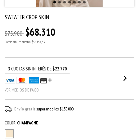
SWEATER CROP SKIN
$68.310
$75.900
Precio sin impuestos
$56.454,55
3
CUOTAS SIN INTERÉS DE
$22.770
VER MEDIOS DE PAGO
Envío gratis
superando los
$150.000
COLOR:
CHAMPAGNE