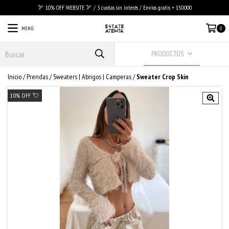
🏹 10% OFF WEBSITE 🏹 / 3 cuotas sin interés / Envios gratis + 150.000
MENÚ
0
PRODUCTOS
Inicio
/
Prendas
/
Sweaters | Abrigos | Camperas
/
Sweater Crop Skin
10% OFF 💘