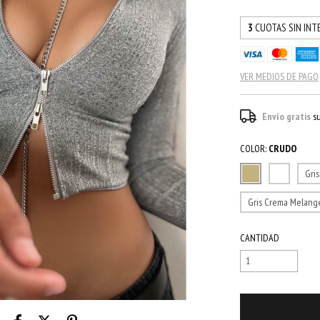
3
CUOTAS SIN INT
VER MEDIOS DE PAGO
Envío gratis
s
COLOR:
CRUDO
Gri
Gris Crema Melang
CANTIDAD