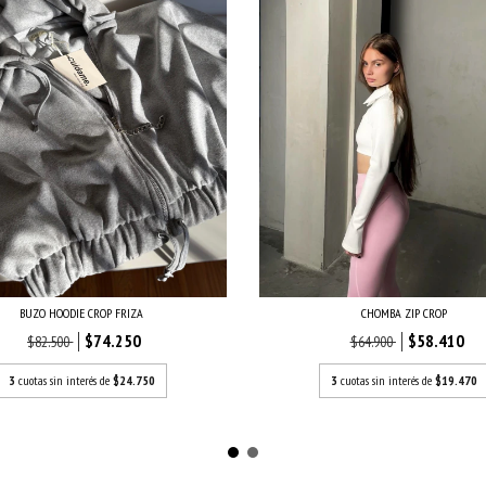
CHOMBA ZIP CROP
BUZO HOODIE CROP FRIZA
$58.410
$74.250
$64.900
$82.500
3
cuotas sin interés de
$19.470
3
cuotas sin interés de
$24.750