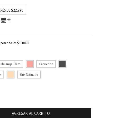
ERÉS DE
$22.770
uperando los
$150.000
s Melange Claro
Capuccino
e
Gris Satinado