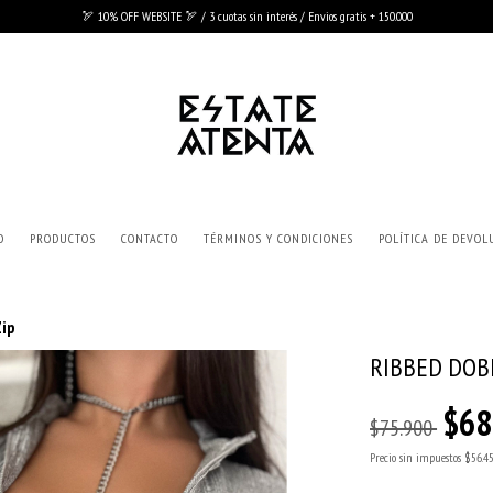
🏹 10% OFF WEBSITE 🏹 / 3 cuotas sin interés / Envios gratis + 150.000
O
PRODUCTOS
CONTACTO
TÉRMINOS Y CONDICIONES
POLÍTICA DE DEVOL
Zip
RIBBED DOB
$68
$75.900
Precio sin impuestos
$56.4