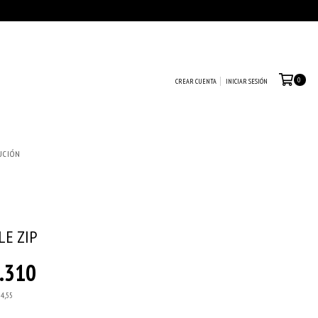
0
CREAR CUENTA
INICIAR SESIÓN
UCIÓN
LE ZIP
.310
54,55