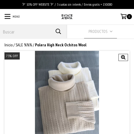
🏹 10% OFF WEBSITE 🏹 / 3 cuotas sin interés / Envios gratis + 150.000
MENÚ
0
PRODUCTOS
Inicio
/
SALE %%%
/
Polera High Neck Ochitos Wool
73
%
OFF