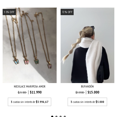
53
%
OFF
72
%
OFF
BUFANDÓN
NECKLACE MARIPOSA AMOR
$15.000
$11.990
$53.900
$25.300
3
cuotas sin interés de
$5.000
3
cuotas sin interés de
$3.996,67