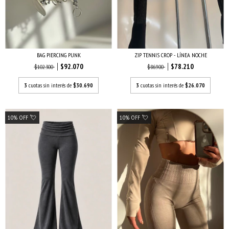
BAG PIERCING PUNK
ZIP TENNIS CROP - LÍNEA NOCHE
$92.070
$78.210
$102.300
$86.900
3
cuotas sin interés de
$30.690
3
cuotas sin interés de
$26.070
10% OFF 💘
10% OFF 💘