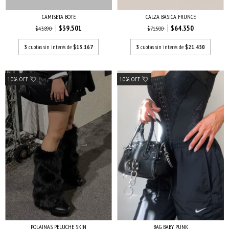
CALZA BÁSICA FRUNCE
CAMISETA BOTE
$64.350
$39.501
$71.500
$43.890
3
cuotas sin interés de
$21.450
3
cuotas sin interés de
$13.167
10% OFF 💘
10% OFF 💘
POLAINAS PELUCHE SKIN
BAG BABY PUNK