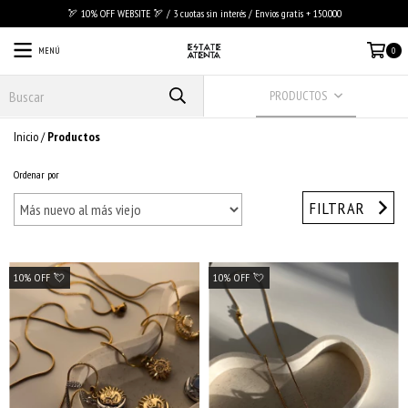
🏹 10% OFF WEBSITE 🏹 / 3 cuotas sin interés / Envios gratis + 150.000
MENÚ
0
PRODUCTOS
Inicio
/
Productos
Ordenar por
FILTRAR
10% OFF 💘
10% OFF 💘