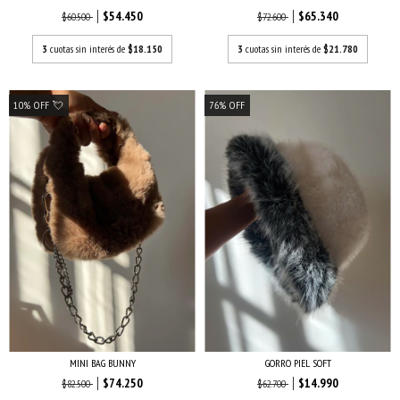
$54.450
$65.340
$60.500
$72.600
3
cuotas sin interés de
$18.150
3
cuotas sin interés de
$21.780
10% OFF 💘
76
%
OFF
MINI BAG BUNNY
GORRO PIEL SOFT
$74.250
$14.990
$82.500
$62.700