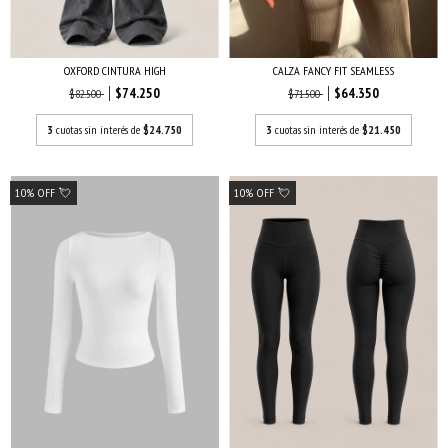
OXFORD CINTURA HIGH
CALZA FANCY FIT SEAMLESS
$74.250
$64.350
$82.500
$71.500
3
cuotas sin interés de
$24.750
3
cuotas sin interés de
$21.450
10% OFF 💘
10% OFF 💘