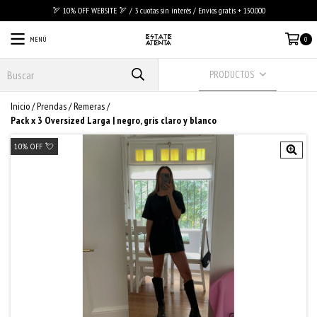
🏹 10% OFF WEBSITE 🏹 / 3 cuotas sin interés / Envios gratis + 150.000
MENÚ
0
PRODUCTOS
Inicio
/
Prendas
/
Remeras
/
Pack x 3 Oversized Larga | negro, gris claro y blanco
10% OFF 💘