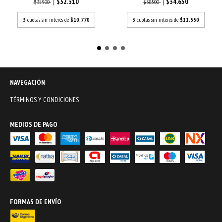
$34.650
$32.310
$38.500
$35.900
3
cuotas sin interés de
$11.550
3
cuotas sin interés de
$10.770
NAVEGACIÓN
TÉRMINOS Y CONDICIONES
MEDIOS DE PAGO
FORMAS DE ENVÍO