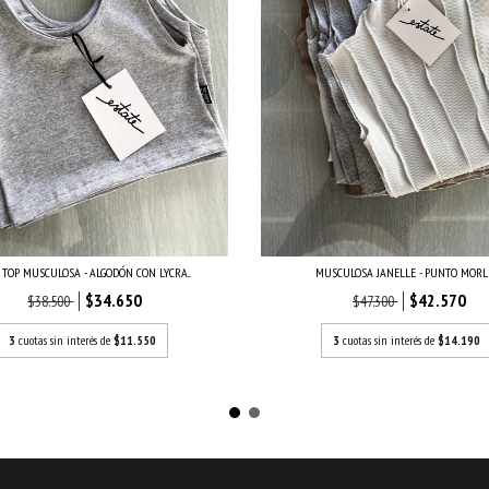
 TOP MUSCULOSA - ALGODÓN CON LYCRA...
MUSCULOSA JANELLE - PUNTO MORL
$34.650
$42.570
$38.500
$47.300
3
cuotas sin interés de
$11.550
3
cuotas sin interés de
$14.190