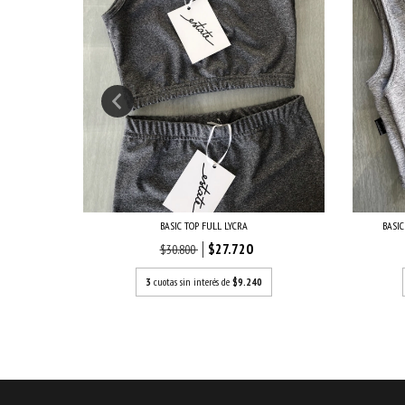
LEY
BASIC
BASIC TOP FULL LYCRA
$27.720
$30.800
3
cuotas sin interés de
$9.240