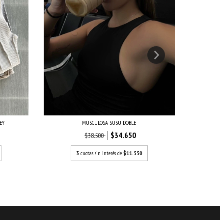
BAS
MUSCULOSA SUSU DOBLE
EY
$34.650
$38.500
3
cuotas sin interés de
$11.550