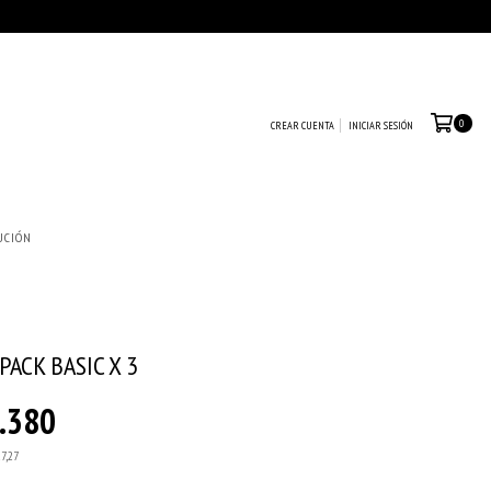
0
CREAR CUENTA
INICIAR SESIÓN
UCIÓN
ACK BASIC X 3
.380
7,27