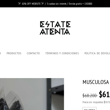
🏹 10% OFF WEBSITE 🏹 / 3 cuotas sin interés / Envios gratis + 150.000
O
PRODUCTOS
CONTACTO
TÉRMINOS Y CONDICIONES
POLÍTICA DE DEVOL
MUSCULOSA P
$61
$68.200
Precio sin impuestos
$50.72