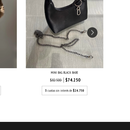
MINI BAG BLACK BABE
$74.250
$82.500
3
cuotas sin interés de
$24.750