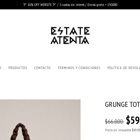
🏹 10% OFF WEBSITE 🏹 / 3 cuotas sin interés / Envios gratis + 150.000
O
PRODUCTOS
CONTACTO
TÉRMINOS Y CONDICIONES
POLÍTICA DE DEVOL
GRUNGE TO
$59
$66.000
Precio sin impuestos
$49.0