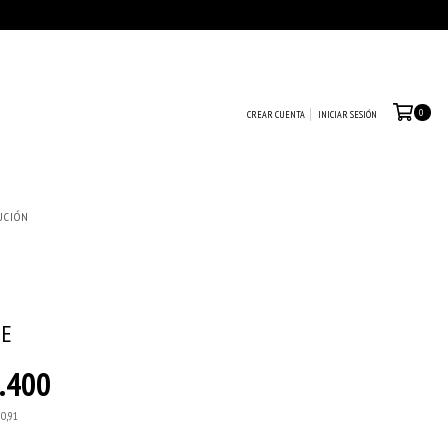
0
CREAR CUENTA
INICIAR SESIÓN
UCIÓN
TE
.400
90,91