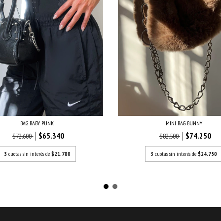
MINI BAG BUNNY
BAG BABY PUNK
$74.250
$65.340
$82.500
$72.600
3
cuotas sin interés de
$24.750
3
cuotas sin interés de
$21.780