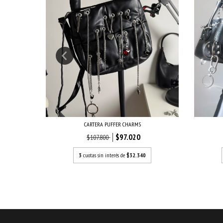
CARTERA PUFFER CHARMS
$97.020
$107.800
3
cuotas sin interés de
$32.340