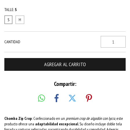
TALLE:
S
S
M
CANTIDAD
Compartir:
Chomba Zip Crop
: Confeccionado en un
premium crop de algodón con lycra
, este
producto ofrece una
adaptabilidad excepcional
. Su diseño incluye doble tela
forrada y costuras reforzadas, garantizando durabilidad y comodidad. Además,