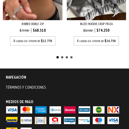
BUZO HOODIE CROP FRIZA
RIBBED DOBLE ZIP
$74.250
$68.310
$82.500
$75.900
3
cuotas sin interés de
$24.750
3
cuotas sin interés de
$22.770
NAVEGACIÓN
TÉRMINOS Y CONDICIONES
MEDIOS DE PAGO