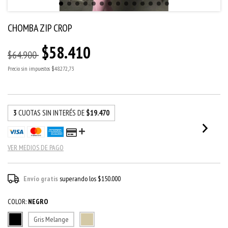
CHOMBA ZIP CROP
$58.410
$64.900
Precio sin impuestos
$48.272,73
3
CUOTAS SIN INTERÉS DE
$19.470
VER MEDIOS DE PAGO
Envío gratis
superando los
$150.000
COLOR:
NEGRO
Gris Melange