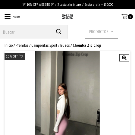
🏹 10% OFF WEBSITE 🏹 / 3 cuotas sin interés / Envios gratis + 150.000
MENÚ
0
PRODUCTOS
Inicio
/
Prendas
/
Camperitas Sport / Buzos
/
Chomba Zip Crop
10% OFF 💘