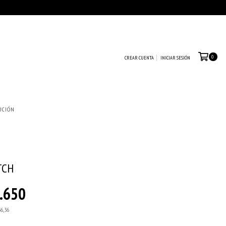
0
CREAR CUENTA
INICIAR SESIÓN
UCIÓN
TCH
.650
36,36