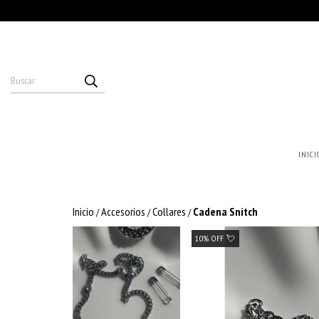
INICI
Inicio
Accesorios
Collares
Cadena Snitch
/
/
/
10% OFF 💘