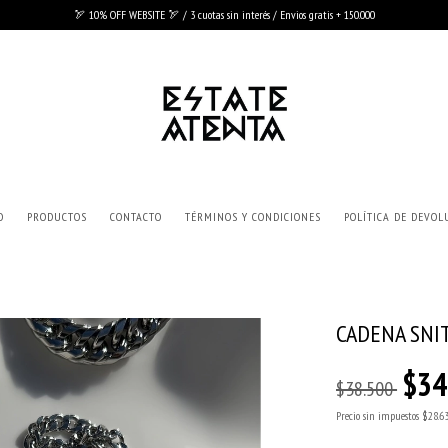
🏹 10% OFF WEBSITE 🏹 / 3 cuotas sin interés / Envios gratis + 150.000
O
PRODUCTOS
CONTACTO
TÉRMINOS Y CONDICIONES
POLÍTICA DE DEVOL
CADENA SNI
$34
$38.500
Precio sin impuestos
$28.6