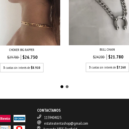
BULL CHAIN
CHOKER BIG RAPPER
$21.780
$26.730
$24.200
$29.700
3
cuotas sin interés de
$7.260
3
cuotas sin interés de
$8.910
CONTACTANOS
1159404025
estateatentashop@gmail.com
Acevedo 1835, Banfield.