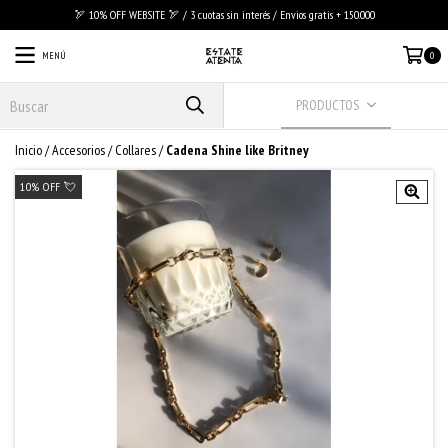
🏹 10% OFF WEBSITE 🏹 / 3 cuotas sin interés / Envios gratis + 150.000
MENÚ
0
PRODUCTOS
Inicio
/
Accesorios
/
Collares
/
Cadena Shine like Britney
10% OFF 💘