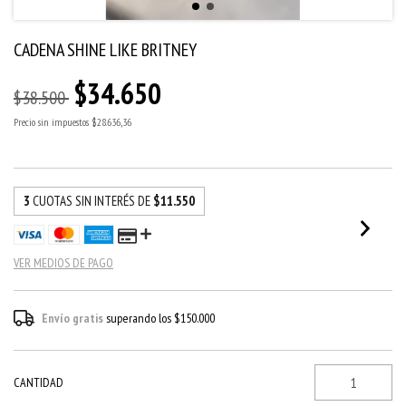
CADENA SHINE LIKE BRITNEY
$34.650
$38.500
Precio sin impuestos
$28.636,36
3
CUOTAS SIN INTERÉS DE
$11.550
VER MEDIOS DE PAGO
Envío gratis
superando los
$150.000
CANTIDAD