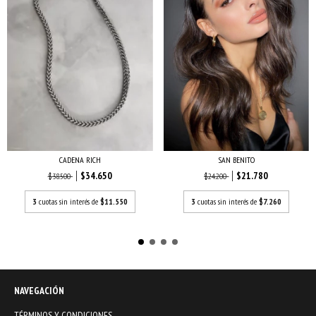
CADENA RICH
SAN BENITO
$34.650
$21.780
$38.500
$24.200
3
cuotas sin interés de
$11.550
3
cuotas sin interés de
$7.260
NAVEGACIÓN
TÉRMINOS Y CONDICIONES