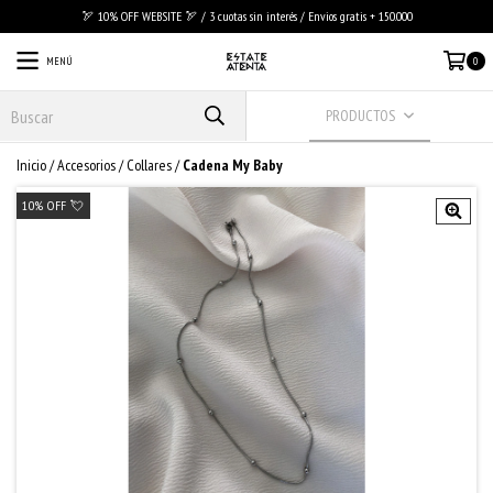
🏹 10% OFF WEBSITE 🏹 / 3 cuotas sin interés / Envios gratis + 150.000
MENÚ
0
PRODUCTOS
Inicio
/
Accesorios
/
Collares
/
Cadena My Baby
10% OFF 💘