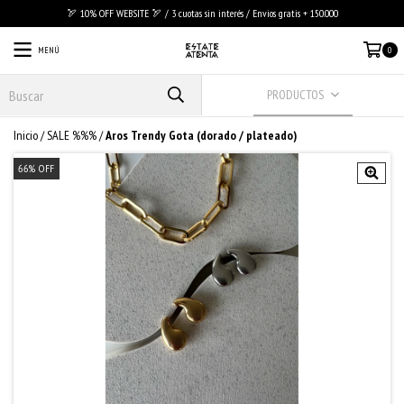
🏹 10% OFF WEBSITE 🏹 / 3 cuotas sin interés / Envios gratis + 150.000
MENÚ
0
PRODUCTOS
Inicio
/
SALE %%%
/
Aros Trendy Gota (dorado / plateado)
66
%
OFF