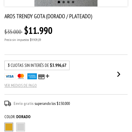
AROS TRENDY GOTA (DORADO / PLATEADO)
$11.990
$35.000
Precio sin impuestos
$9.909,09
3
CUOTAS SIN INTERÉS DE
$3.996,67
VER MEDIOS DE PAGO
Envío gratis
superando los
$150.000
COLOR:
DORADO