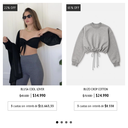
22
%
OFF
65
%
OFF
BLUSA COOL LOVER
BUZO CROP COTTON
$34.990
$24.990
$45.100
$71.500
3
cuotas sin interés de
$11.663,33
3
cuotas sin interés de
$8.330