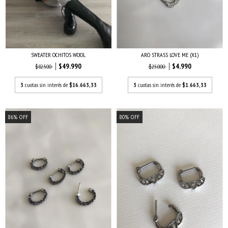
ARO STRASS LOVE ME (X1)
SWEATER OCHITOS WOOL
$4.990
$49.990
$25.000
$82.500
3
cuotas sin interés de
$1.663,33
3
cuotas sin interés de
$16.663,33
86
%
OFF
80
%
OFF