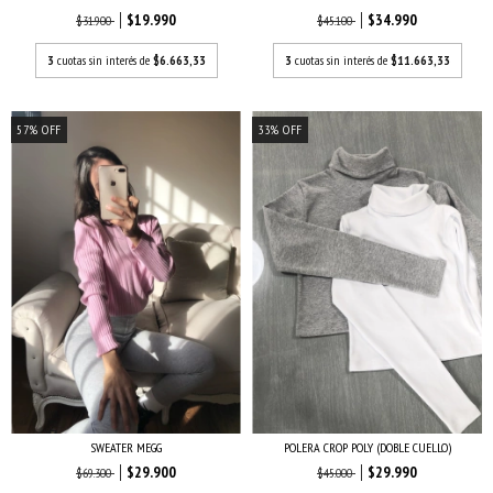
$19.990
$34.990
$31.900
$45.100
3
cuotas sin interés de
$6.663,33
3
cuotas sin interés de
$11.663,33
57
%
OFF
33
%
OFF
SWEATER MEGG
POLERA CROP POLY (DOBLE CUELLO)
$29.900
$29.990
$69.300
$45.000