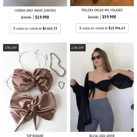
POLLERA ENCAJE MIL VOLADOS
CADENA ONLY SNAKE (UNISEX)
$59.990
$19.990
$68.200
$38.500
3
cuotas sin interés de
$19.996,67
3
cuotas sin interés de
$6.663,33
37
%
OFF
22
%
OFF
TOP ROXANE
BLUSA COOL LOVER