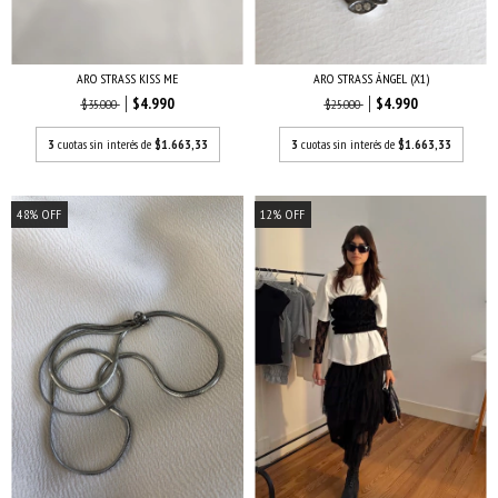
ARO STRASS KISS ME
ARO STRASS ÁNGEL (X1)
$4.990
$4.990
$35.000
$25.000
3
cuotas sin interés de
$1.663,33
3
cuotas sin interés de
$1.663,33
48
%
OFF
12
%
OFF