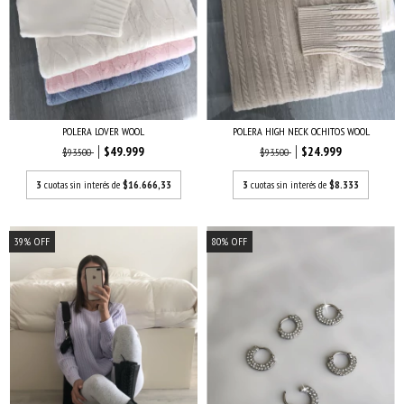
POLERA LOVER WOOL
POLERA HIGH NECK OCHITOS WOOL
$49.999
$24.999
$93.500
$93.500
3
cuotas sin interés de
$16.666,33
3
cuotas sin interés de
$8.333
39
%
OFF
80
%
OFF