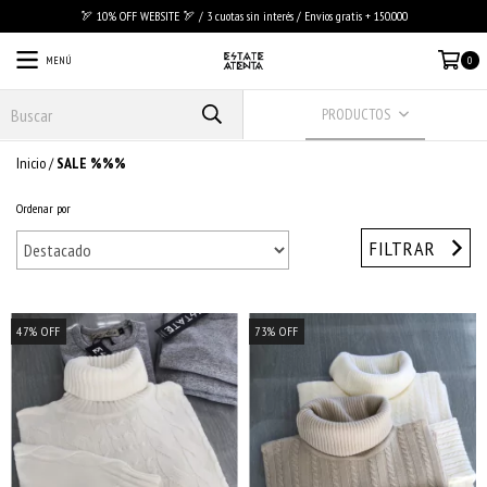
🏹 10% OFF WEBSITE 🏹 / 3 cuotas sin interés / Envios gratis + 150.000
MENÚ
0
PRODUCTOS
Inicio
/
SALE %%%
Ordenar por
FILTRAR
47
%
OFF
73
%
OFF