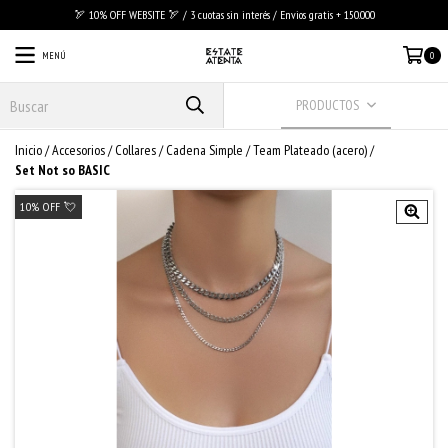
🏹 10% OFF WEBSITE 🏹 / 3 cuotas sin interés / Envios gratis + 150.000
MENÚ
0
PRODUCTOS
Inicio
/
Accesorios
/
Collares
/
Cadena Simple
/
Team Plateado (acero)
/
Set Not so BASIC
10% OFF 💘