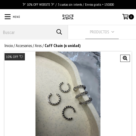
🏹 10% OFF WEBSITE 🏹 / 3 cuotas sin interés / Envios gratis + 150.000
MENÚ
0
PRODUCTOS
Inicio
/
Accesorios
/
Aros
/
Cuff Chain (x unidad)
10% OFF 💘