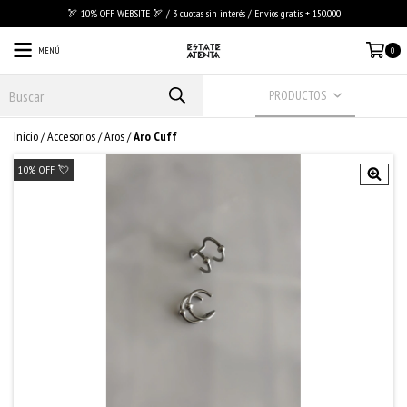
🏹 10% OFF WEBSITE 🏹 / 3 cuotas sin interés / Envios gratis + 150.000
MENÚ
0
PRODUCTOS
Inicio
/
Accesorios
/
Aros
/
Aro Cuff
10% OFF 💘