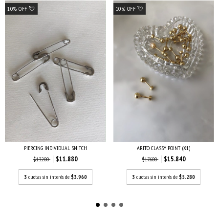
10% OFF 💘
10% OFF 💘
PIERCING INDIVIDUAL SNITCH
ARITO CLASSY POINT (X1)
$11.880
$15.840
$13.200
$17.600
3
cuotas sin interés de
$3.960
3
cuotas sin interés de
$5.280